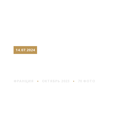
14.07.2024
АМЬЕН: СТОЛИЦА
ПИКАРДИИ
ФРАНЦИЯ
ОКТЯБРЬ 2023
70 ФОТО