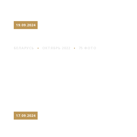
19.09.2024
ГРОДНО: ОСЕНЬ В ГОРОДЕ
БЕЛАРУСЬ
ОКТЯБРЬ 2022
75 ФОТО
17.09.2024
ГРАНАДА: СЕРДЦЕ
АНДАЛУСИИ