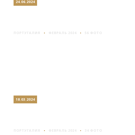
24.06.2024
КАШКАЙШ: НА БЕРЕГУ
ОКЕАНА
ПОРТУГАЛИЯ
ФЕВРАЛЬ 2024
56 ФОТО
18.03.2024
СИНТРА: КОРОЛЕВСКИЙ
ГОРОД
ПОРТУГАЛИЯ
ФЕВРАЛЬ 2024
34 ФОТО