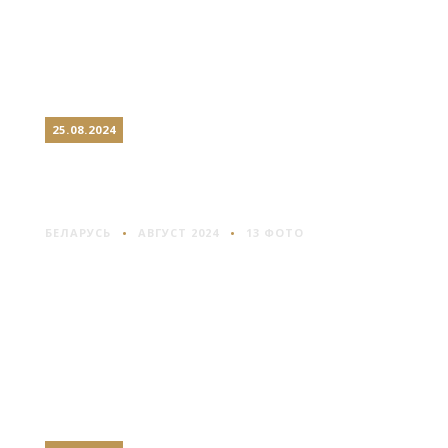
25.08.2024
СМОЛЬЯНЫ: ОСТАТКИ
БЫЛОГО ВЕЛИЧИЯ
БЕЛАРУСЬ
АВГУСТ 2024
13 ФОТО