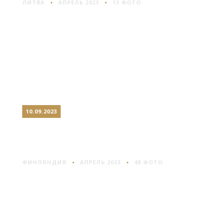
ЛИТВА
АПРЕЛЬ 2023
13 ФОТО
10.09.2023
ХЕЛЬСИНКИ: ПРОСТО И
ДОРОГО
ФИНЛЯНДИЯ
АПРЕЛЬ 2023
48 ФОТО