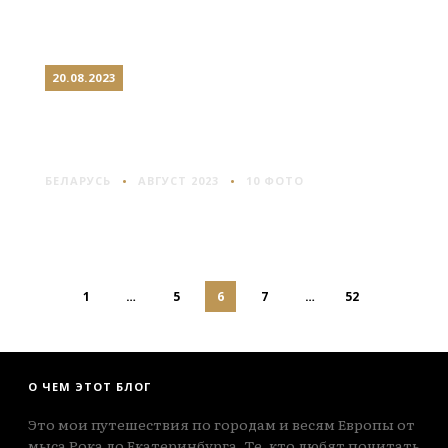
20.08.2023
ЗЕМБИН: НЕИЗВЕСТНОЕ
МЕСТЕЧКО
БЕЛАРУСЬ
АВГУСТ 2023
10 ФОТО
1
…
5
6
7
…
52
О ЧЕМ ЭТОТ БЛОГ
Это мои путешествия по городам и весям Европы от
мыса Рока до Екатеринбурга. Те, кто любят почитать