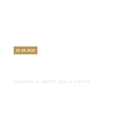
03.09.2023
СТУДЁНКА: БЕРЕЗИНА
НАПОЛЕОНА
БЕЛАРУСЬ
АВГУСТ 2023
6 ФОТО