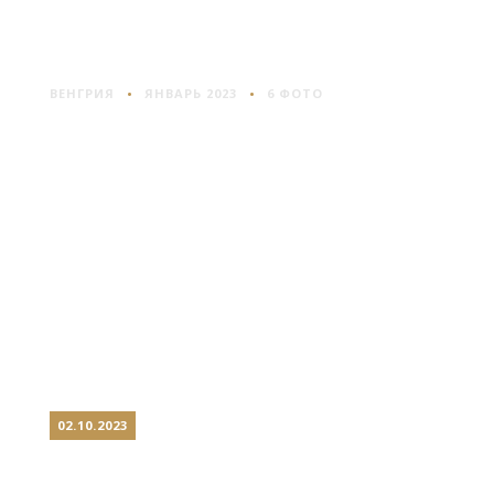
ЭСТЕРГОМ: ТЕМНОТА И
ОБЛОМ
ВЕНГРИЯ
ЯНВАРЬ 2023
6 ФОТО
02.10.2023
ВЫШЕГРАД: ЗАМОК НА