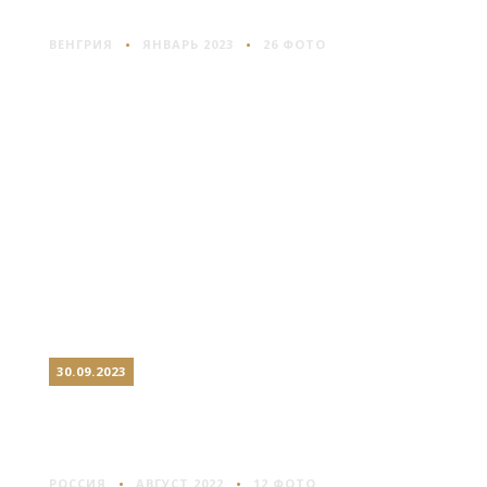
ХОЛМЕ
ВЕНГРИЯ
ЯНВАРЬ 2023
26 ФОТО
30.09.2023
ВОДОПАДЫ АХИНКОСКИ
РЕКИ ТОХМАЙОКИ
РОССИЯ
АВГУСТ 2022
12 ФОТО