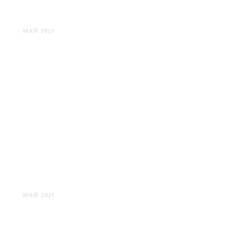
ВЕЧЕРНЕГО ГОРОДА
МАЙ 2021
ЯРОСЛАВЛЬ: ВДОЛЬ ПО
БОЛЬШОЙ ОКТЯБРЬСКОЙ
МАЙ 2021