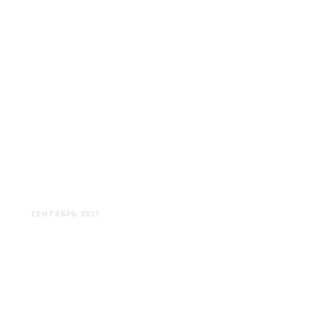
НОВЫЙ СВЕТ: КРАСОТЫ
ТРОПЫ ГОЛИЦИНА
СЕНТЯБРЬ 2021