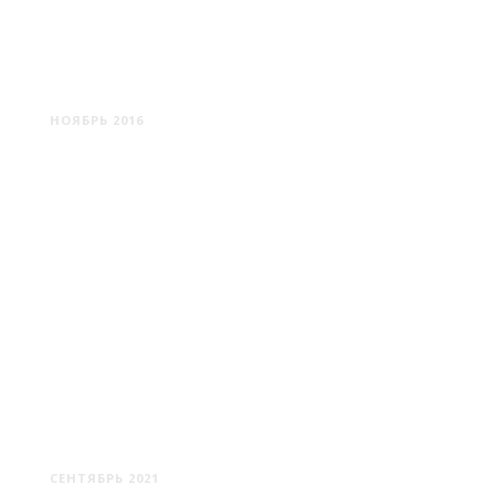
МОСКВА: ХРАМЫ ЗИМНЕЙ
СТОЛИЦЫ
НОЯБРЬ 2016
КЕРЧЬ: МАШИНА ВРЕМЕНИ В
ПРОШЛОЕ
СЕНТЯБРЬ 2021