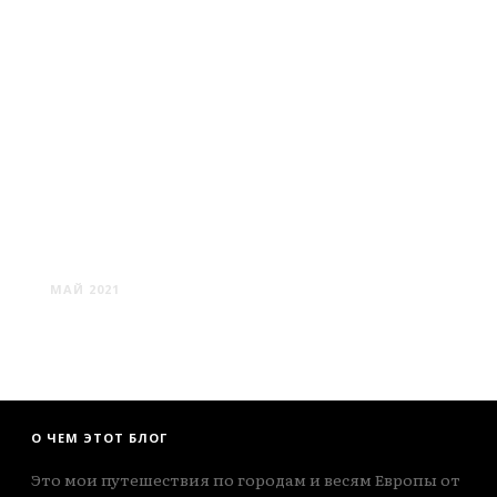
РЫБИНСК: МИЛАЯ
ПРОВИНЦИЯ
МАЙ 2021
О ЧЕМ ЭТОТ БЛОГ
Это мои путешествия по городам и весям Европы от