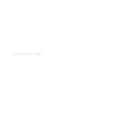
КОКТЕБЕЛЬ: МОРЕ, СОЛНЦЕ,
ВЕТЕР!
СЕНТЯБРЬ 2021
ЯРОСЛАВЛЬ: КРАСКИ