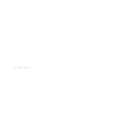
КОСТРОМА: В ДЕБРЯХ
ПРОВИНЦИИ
МАЙ 2021