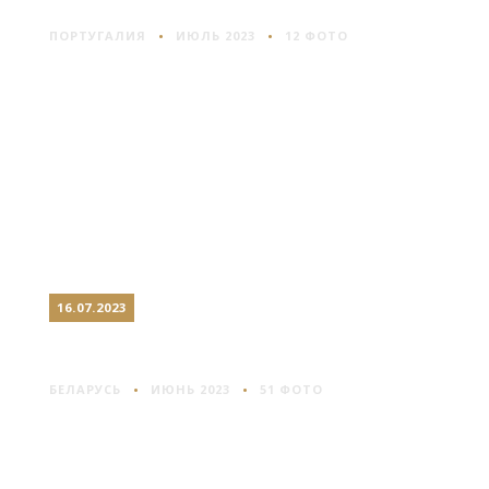
ПОРТУГАЛИЯ
ИЮЛЬ 2023
12 ФОТО
16.07.2023
ОРША: НА ПУТИ В РОССИЮ
БЕЛАРУСЬ
ИЮНЬ 2023
51 ФОТО