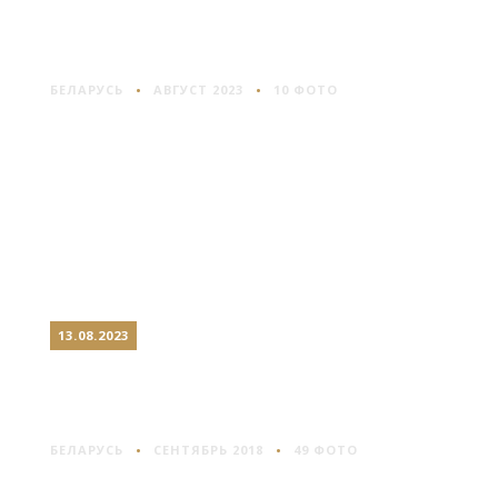
ЗЕМБИН: НЕИЗВЕСТНОЕ
МЕСТЕЧКО
БЕЛАРУСЬ
АВГУСТ 2023
10 ФОТО
13.08.2023
СТРОЧИЦА: КАК ЖИЛИ
НАШИ ПРЕДКИ
БЕЛАРУСЬ
СЕНТЯБРЬ 2018
49 ФОТО