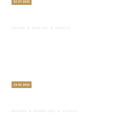
02.07.2023
ЯРОСЛАВЛЬ: ТОЛГСКИЙ
МОНАСТЫРЬ
РОССИЯ
МАЙ 2021
29 ФОТО
24.05.2023
БУДАПЕШТ: ПО ГРАНД
БУЛЬВАРУ
ВЕНГРИЯ
ЯНВАРЬ 2023
17 ФОТО