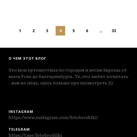
1
2
3
4
5
6
…
33
О ЧЕМ ЭТОТ БЛОГ
Это мои путешествия по городам и весям Европы от
мыса Рока до Екатеринбурга. Те, кто любят почитать
- вам не сюда, здесь больше про посмотреть )))
INSTAGRAM
https://www.instagram.com/fotobrodilki/
TELEGRAM
https://t.me/fotobrodilki