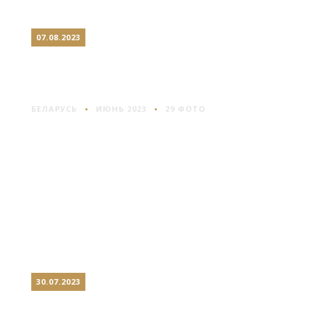
07.08.2023
ВИТЕБСК: ПРОЕЗДОМ ПО
ЦЕНТРУ
БЕЛАРУСЬ
ИЮНЬ 2023
29 ФОТО
30.07.2023
ПОРТУ: НОЧЬ И МОСТЫ