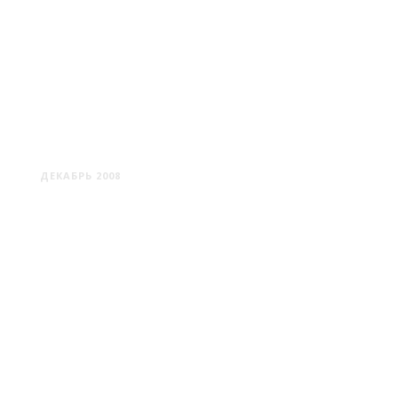
НИЖНИЙ НОВГОРОД: ШАГ
ПЕРВЫЙ
ДЕКАБРЬ 2008