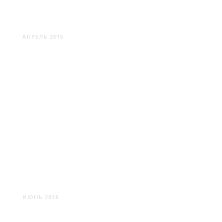
ГАТЧИНА
АПРЕЛЬ 2015
АЛУПКА И АЙ-ПЕТРИ
ИЮНЬ 2018