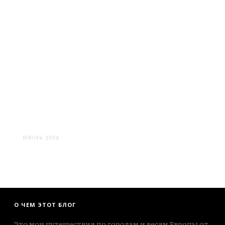
СИМЕИЗ
ИЮНЬ 2018
О ЧЕМ ЭТОТ БЛОГ
Это мои путешествия по городам и весям Европы от