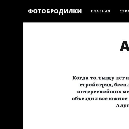
ФОТОБРОДИЛКИ
ГЛАВНАЯ
СТР
А
Когда-то, тыщу лет 
стройотряд, бесп
интереснейших мес
объездил все южное 
Алуп