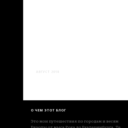
ХРАМЫ БЕЛАРУСИ #1
АВГУСТ 2018
О ЧЕМ ЭТОТ БЛОГ
Это мои путешествия по городам и весям
Европы от мыса Рока до Екатеринбурга. Те,