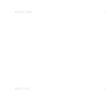
МИЧУРИНСК - ТАМБОВ
ИЮЛЬ 2009
МИНСК #2
МАЙ 2018