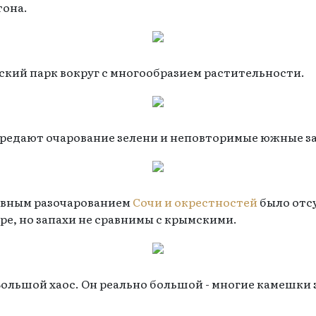
тона.
кий парк вокруг с многообразием растительности.
редают очарование зелени и неповторимые южные з
лавным разочарованием
Сочи и окрестностей
было отсу
оре, но запахи не сравнимы с крымскими.
Большой хаос. Он реально большой - многие камешки з
.