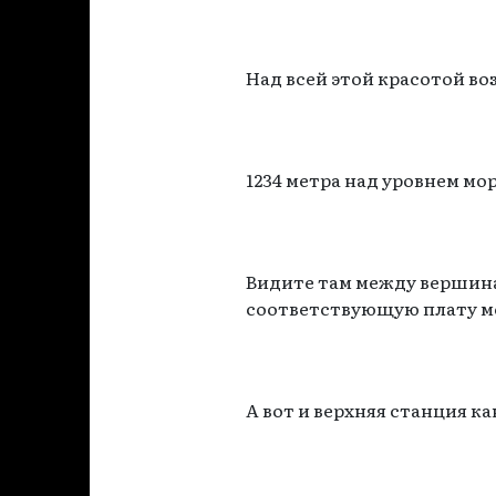
Над всей этой красотой в
1234 метра над уровнем мор
Видите там между вершина
соответствующую плату мо
А вот и верхняя станция к