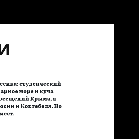
РИ
ассика: студенческий
арное море и куча
посещений Крыма, я
осии и Коктебеля. Но
мест.