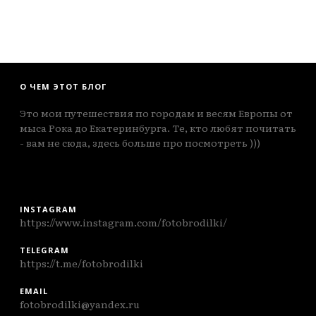
О ЧЕМ ЭТОТ БЛОГ
Это мои путешествия по городам и весям Европы от
мыса Рока до Екатеринбурга. Те, кто любят почитать
- вам не сюда, здесь больше про посмотреть )))
INSTAGRAM
https://www.instagram.com/fotobrodilki/
TELEGRAM
https://t.me/fotobrodilki
EMAIL
fotobrodilki@yandex.ru