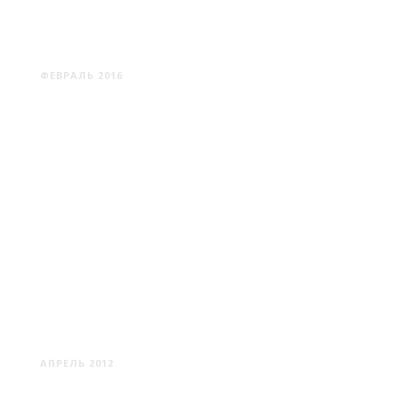
КАУНАС #2
ФЕВРАЛЬ 2016
КАУНАС #1
АПРЕЛЬ 2012