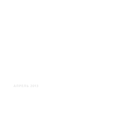
ВИЛЬНЮС: КУСОЧКИ
МОЗАИКИ
АПРЕЛЬ 2013