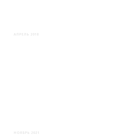
НИДА
АПРЕЛЬ 2018
КРУПКИ: ПРОВИНЦИЯ ПО-
БЕЛОРУССКИ
НОЯБРЬ 2021