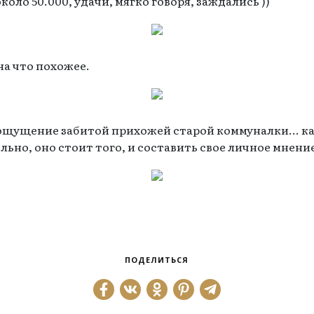
коло 50.000, удачи, мягко говоря, заждались ))
на что похожее.
ощущение забитой прихожей старой коммуналки... как
льно, оно стоит того, и составить свое личное мнени
ПОДЕЛИТЬСЯ