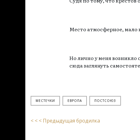
Судя по тому, что крестов о
Место атмосферное, мало 
Но лично у меня возникло 
сюда заглянуть самостояте
МЕСТЕЧКИ
ЕВРОПА
ПОСТСОЮЗ
< < < Предыдущая бродилка