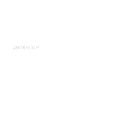
УТРЕХТ: НАСТОЯЩАЯ
ГОЛЛАНДИЯ
ДЕКАБРЬ 2014