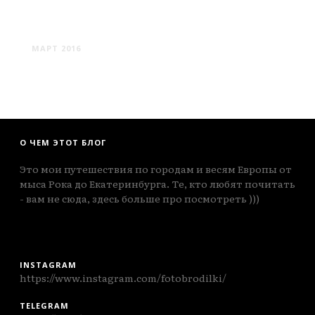
ХЕЛЬСИНГЁР
МАРТ 2016
О ЧЕМ ЭТОТ БЛОГ
Это мои путешествия по городам и весям Европы от
мыса Рока до Екатеринбурга. Те, кто любят почитать
- вам не сюда, здесь больше про посмотреть )))
INSTAGRAM
https://www.instagram.com/fotobrodilki/
TELEGRAM