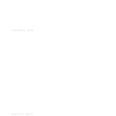
МИНСКОЕ МОРЕ
НОЯБРЬ 2015
ЦЮРИХ: ДОРОГО-БОГАТО
АВГУСТ 2017