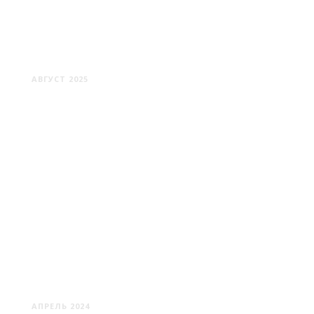
ЕКАТЕРИНБУРГ: ПЕРВЫЕ
ВПЕЧАТЛЕНИЯ
АВГУСТ 2025
ПИНСК: НЕПОХОЖИЙ НА
ДРУГИХ
АПРЕЛЬ 2024