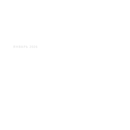
ВАРШАВА: НЕ МОЙ РОМАН
ЯНВАРЬ 2026
ГАРНИ: АНТИЧНОСТЬ ПО-