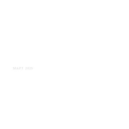
БАКУ: ВЗГЛЯД НА ГОРОД
МАРТ 2025