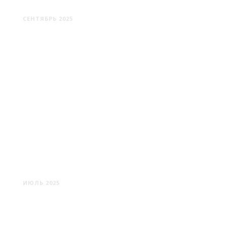
АРМЯНСКИ
СЕНТЯБРЬ 2025
ВАЛЛЕТТА: КАМЕННАЯ
ДУША МАЛЬТЫ
ИЮЛЬ 2025