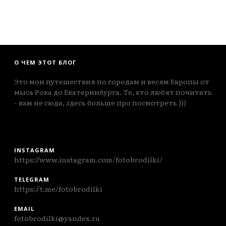
О ЧЕМ ЭТОТ БЛОГ
Это мои путешествия по городам и весям Европы от
мыса Рока до Екатеринбурга. Те, кто любят почитать
- вам не сюда, здесь больше про посмотреть )))
INSTAGRAM
https://www.instagram.com/fotobrodilki/
TELEGRAM
https://t.me/fotobrodilki
EMAIL
fotobrodilki@yandex.ru