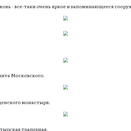
ковь - все-таки очень яркое и запоминающееся соору
лита Московского.
щенского монастыря.
стырская трапезная.