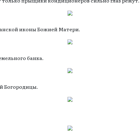
от только прыщики кондиционеров сильно глаз режут.
анской иконы Божией Матери.
емельного банка.
й Богородицы.