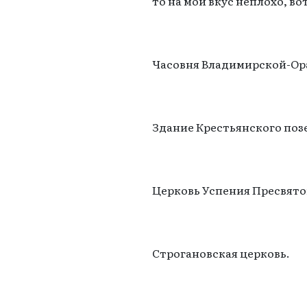
то на мой вкус неплохо, в
Часовня Владимирской-Ор
Здание Крестьянского поз
Церковь Успения Пресвято
Строгановская церковь.