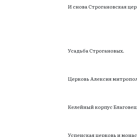
И снова Строгановская цер
Усадьба Строгановых.
Церковь Алексия митропо
Келейный корпус Благове
Успенская церковь и мона