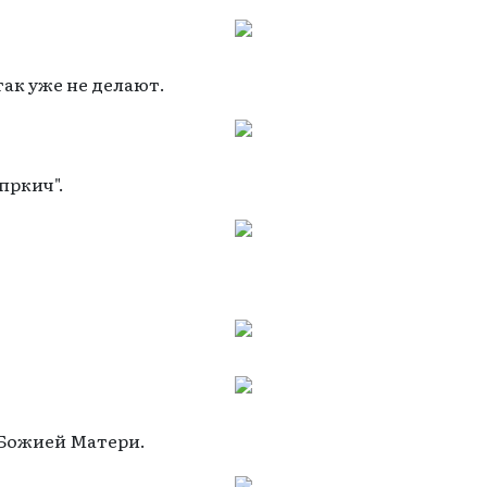
так уже не делают.
пркич".
 Божией Матери.