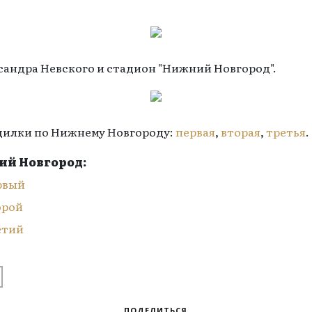
андра Невского и стадион "Нижний Новгород".
дилки по Нижнему Новгороду:
первая
,
вторая
,
третья
.
ий Новгород:
рвый
орой
етий
ПОДЕЛИТЬСЯ