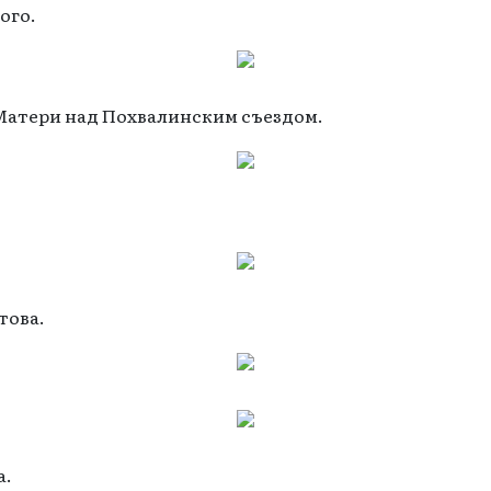
ого.
Матери над Похвалинским съездом.
това.
а.