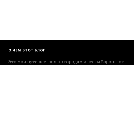
О ЧЕМ ЭТОТ БЛОГ
Это мои путешествия по городам и весям Европы от
мыса Рока до Екатеринбурга. Те, кто любят почитать
- вам не сюда, здесь больше про посмотреть )))
INSTAGRAM
https://www.instagram.com/fotobrodilki/
TELEGRAM
https://t.me/fotobrodilki