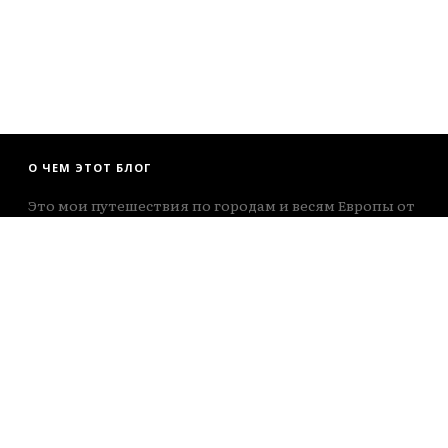
О ЧЕМ ЭТОТ БЛОГ
Это мои путешествия по городам и весям Европы от
мыса Рока до Екатеринбурга. Те, кто любят почитать
- вам не сюда, здесь больше про посмотреть )))
INSTAGRAM
https://www.instagram.com/fotobrodilki/
TELEGRAM
https://t.me/fotobrodilki