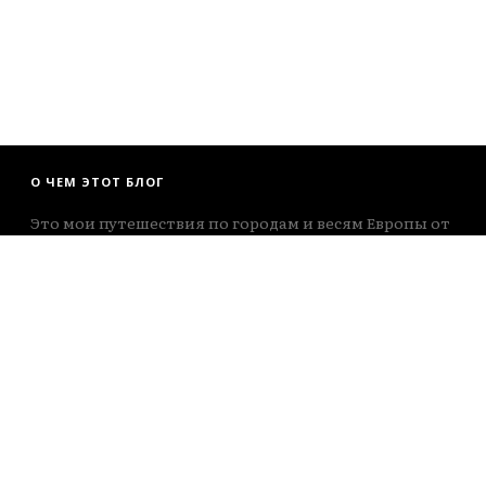
О ЧЕМ ЭТОТ БЛОГ
Это мои путешествия по городам и весям Европы от
мыса Рока до Екатеринбурга. Те, кто любят почитать
- вам не сюда, здесь больше про посмотреть )))
INSTAGRAM
https://www.instagram.com/fotobrodilki/
TELEGRAM
https://t.me/fotobrodilki