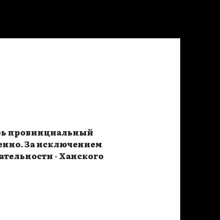
ерь провинциальный
ренно. За исключением
ательности - Ханского