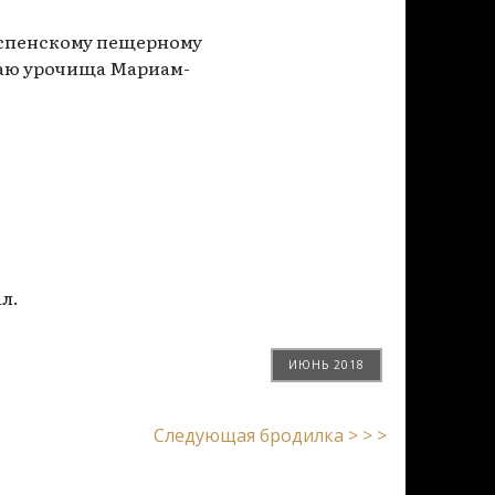
-Успенскому пещерному
раю урочища Мариам-
л.
ИЮНЬ 2018
Следующая бродилка > > >