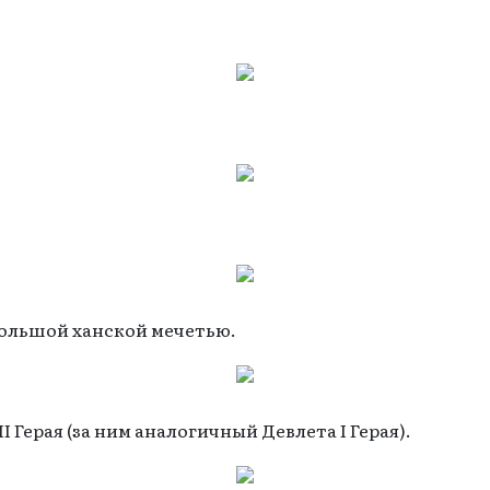
Большой ханской мечетью.
I Герая (за ним аналогичный Девлета I Герая).