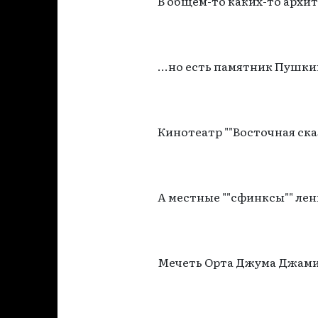
В общем-то каких-то архит
...но есть памятник Пушки
Кинотеатр ""Восточная ска
А местные ""сфинксы"" лени
Мечеть Орта Джума Джами