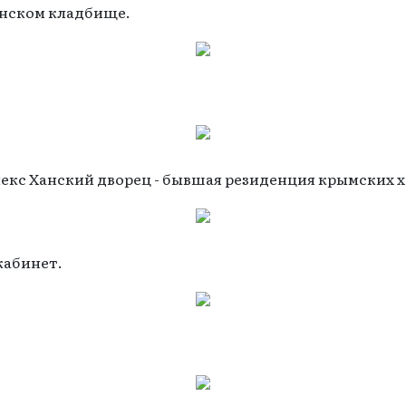
инском кладбище.
кс Ханский дворец - бывшая резиденция крымских х
кабинет.